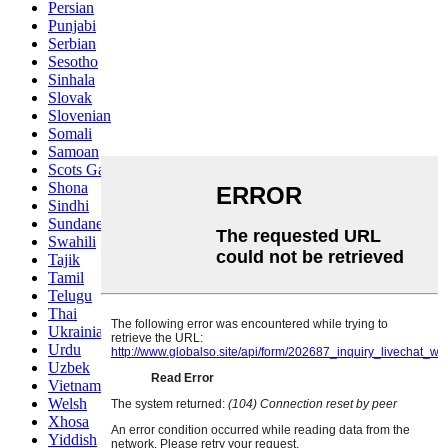
Persian
Punjabi
Serbian
Sesotho
Sinhala
Slovak
Slovenian
Somali
Samoan
Scots Gaelic
Shona
Sindhi
Sundanese
Swahili
Tajik
Tamil
Telugu
Thai
Ukrainian
Urdu
Uzbek
Vietnamese
Welsh
Xhosa
Yiddish